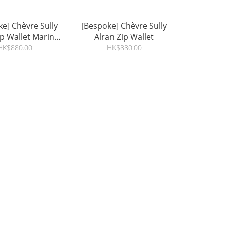
e] Chèvre Sully
[Bespoke] Chèvre Sully
ip Wallet Marine
Alran Zip Wallet
cier Orage
HK$880.00
HK$880.00