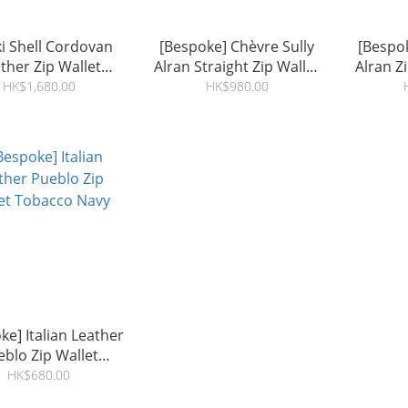
ki Shell Cordovan
[Bespoke] Chèvre Sully
[Bespok
ther Zip Wallet
Alran Straight Zip Wallet
Alran Z
Marine
Large
A
HK$1,680.00
HK$980.00
ke] Italian Leather
eblo Zip Wallet
obacco Navy
HK$680.00