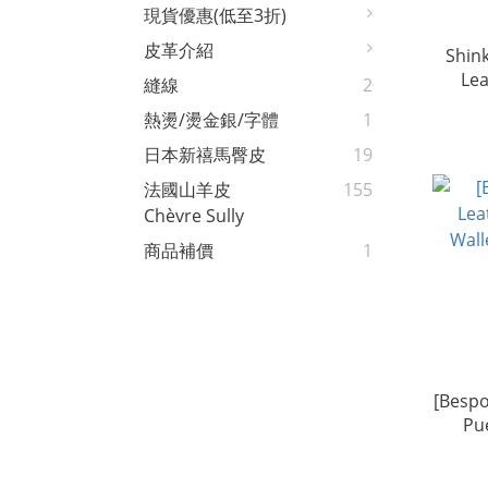
現貨優惠(低至3折)
皮革介紹
Shin
Lea
縫線
2
熱燙/燙金銀/字體
1
日本新禧馬臀皮
19
法國山羊皮
155
Chèvre Sully
商品補價
1
[Bespo
Pu
T