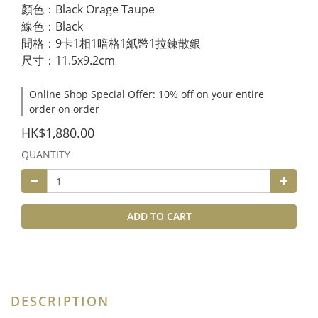
顏色：Black Orage Taupe
線色：Black
間格：9卡1相1暗格1紙幣1拉鍊散銀
尺寸：11.5x9.2cm
Online Shop Special Offer: 10% off on your entire
order on order
HK$1,880.00
QUANTITY
ADD TO CART
DESCRIPTION