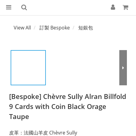
View All
訂製 Bespoke
短銀包
[Bespoke] Chèvre Sully Alran Billfold
9 Cards with Coin Black Orage
Taupe
皮革：法國山羊皮 Chèvre Sully