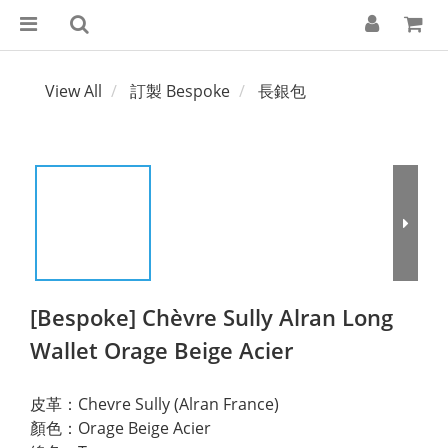
View All
訂製 Bespoke
長銀包
[Bespoke] Chèvre Sully Alran Long
Wallet Orage Beige Acier
皮革：Chevre Sully (Alran France)
顏色：Orage Beige Acier