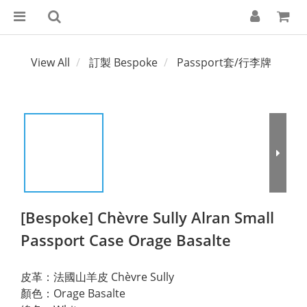
View All
訂製 Bespoke
Passport套/行李牌
[Bespoke] Chèvre Sully Alran Small
Passport Case Orage Basalte
皮革：法國山羊皮 Chèvre Sully
顏色：Orage Basalte