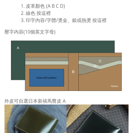
皮革顏色 (A B C D)
線色
按這裡
印字內容/字體/燙金、銀或熱燙
按這裡
壓字內容(10個英文字母)
外皮可自選日本新禧馬臀皮 A