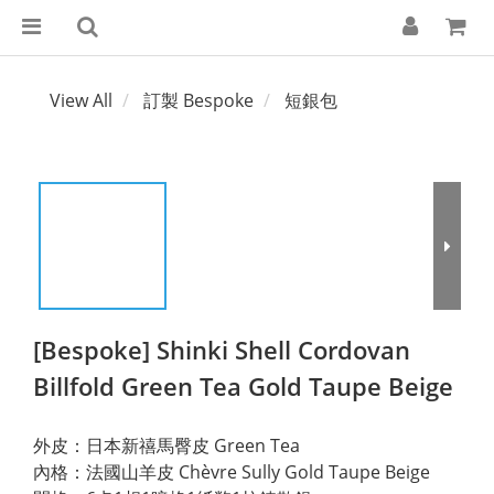
View All
訂製 Bespoke
短銀包
[Bespoke] Shinki Shell Cordovan
Billfold Green Tea Gold Taupe Beige
外皮：日本新禧馬臀皮 Green Tea
內格：法國山羊皮 Chèvre Sully Gold Taupe Beige