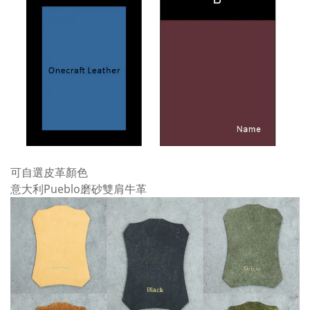
可自選皮革顏色
意大利Pueblo磨砂雙肩牛革