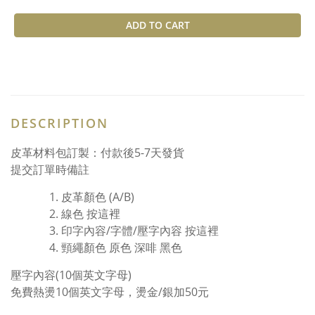
ADD TO CART
DESCRIPTION
皮革材料包訂製：付款後5-7天發貨
提交訂單時備註
皮革顏色 (A/B)
線色
按這裡
印字內容/字體/壓字內容
按這裡
頸繩顏色 原色 深啡 黑色
壓字內容(10個英文字母)
免費熱燙10個英文字母，燙金/銀加50元