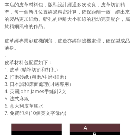
本店的皮革材料包，版型設計經過多次改良，皮革切割精
準，每一個斬孔位置經過精密計算，確保距離一致，縫出來
的製品更加細緻。斬孔的距離大小和線的粗幼完美配合，屬
於精細風格的作品。
皮革經專業剷皮機削薄，皮邊亦經削邊機處理，確保製成品
薄身。
.
皮革材料包配置如下：
1. 皮革 (精準切割和打孔）
2. 打磨砂紙 (粗磨/中磨/細磨）
3. 日本誠和床面處理(封邊專用）
4. 英國John James手縫針2支
5. 法式麻線
6. 意大利皮革膠水
7. 免費印名(10個英文字母內)