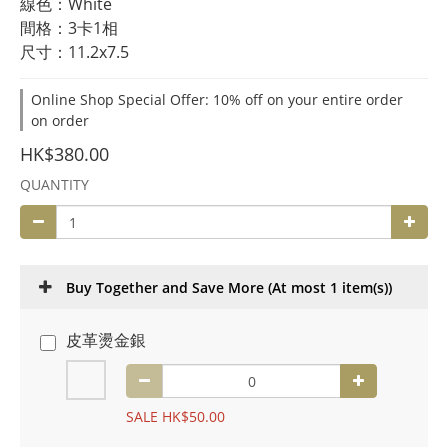
線色：White
間格：3卡1相
尺寸：11.2x7.5
Online Shop Special Offer: 10% off on your entire order
on order
HK$380.00
QUANTITY
Buy Together and Save More
(At most 1 item(s))
皮革燙金銀
SALE HK$50.00