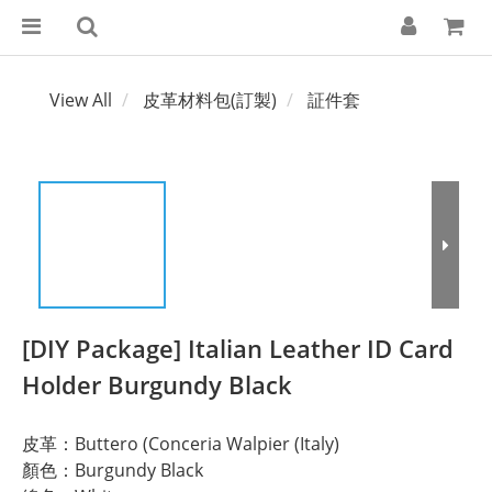
View All
皮革材料包(訂製)
証件套
[DIY Package] Italian Leather ID Card
Holder Burgundy Black
皮革：Buttero (Conceria Walpier (Italy)
顏色：Burgundy Black