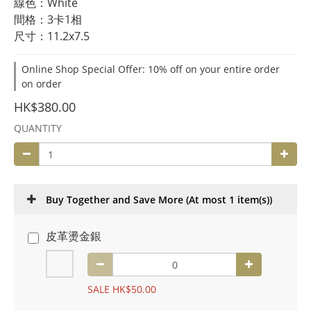
線色：White
間格：3卡1相
尺寸：11.2x7.5
Online Shop Special Offer: 10% off on your entire order
on order
HK$380.00
QUANTITY
Buy Together and Save More
(At most 1 item(s))
皮革燙金銀
SALE HK$50.00