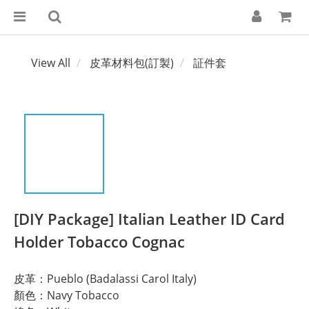
View All
皮革材料包(訂製)
証件套
[DIY Package] Italian Leather ID Card
Holder Tobacco Cognac
皮革：Pueblo (Badalassi Carol Italy)
顏色：Navy Tobacco