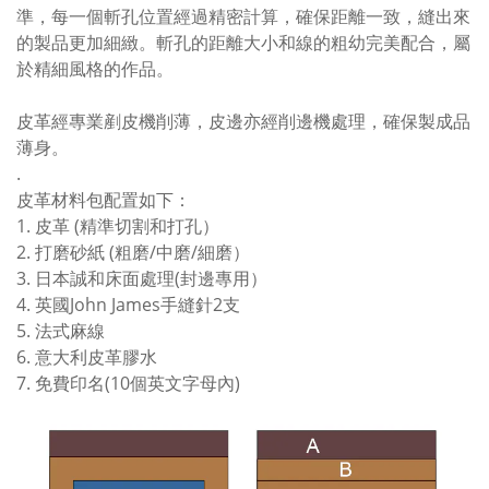
準，每一個斬孔位置經過精密計算，確保距離一致，縫出來
的製品更加細緻。斬孔的距離大小和線的粗幼完美配合，屬
於精細風格的作品。
皮革經專業剷皮機削薄，皮邊亦經削邊機處理，確保製成品
薄身。
.
皮革材料包配置如下：
1. 皮革 (精準切割和打孔）
2. 打磨砂紙 (粗磨/中磨/細磨）
3. 日本誠和床面處理(封邊專用）
4. 英國John James手縫針2支
5. 法式麻線
6. 意大利皮革膠水
7. 免費印名(10個英文字母內)