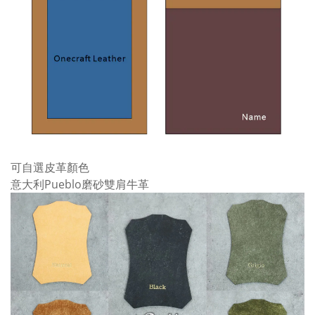
可自選皮革顏色
意大利Pueblo磨砂雙肩牛革