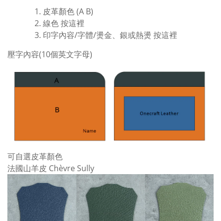
皮革顏色 (A B)
線色
按這裡
印字內容/字體/燙金、銀或熱燙
按這裡
壓字內容(10個英文字母)
可自選皮革顏色
法國山羊皮 Chèvre Sully