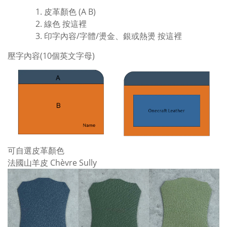
皮革顏色 (A B)
線色
按這裡
印字內容/字體/燙金、銀或熱燙
按這裡
壓字內容(10個英文字母)
可自選皮革顏色
法國山羊皮 Chèvre Sully