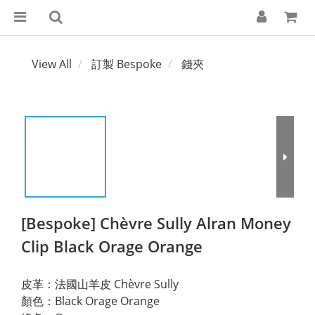
View All
訂製 Bespoke
錢夾
[Bespoke] Chèvre Sully Alran Money
Clip Black Orage Orange
皮革：法國山羊皮 Chèvre Sully
顏色：Black Orage Orange