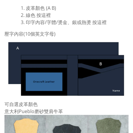
皮革顏色 (A B)
線色
按這裡
印字內容/字體/燙金、銀或熱燙
按這裡
壓字內容(10個英文字母)
可自選皮革顏色
意大利Pueblo磨砂雙肩牛革